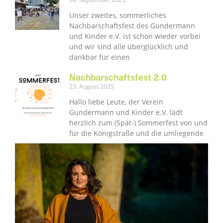
Unser zweites, sommerliches
Nachbarschaftsfest des Gundermann
und Kinder e.V. ist schon wieder vorbei
und wir sind alle überglücklich und
dankbar für einen
Nachbarschaftsfest 2.0
23. August 2025
Hallo liebe Leute, der Verein
Gundermann und Kinder e.V. lädt
herzlich zum (Spät-) Sommerfest von und
für die Königstraße und die umliegende