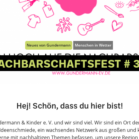
Neues von Gundermann
Menschen in Wetter
ACHBARSCHAFTSFEST # 3
Hej! Schön, dass du hier bist!
ermann & Kinder e. V. und wir sind viel. Wir sind ein Ort d
 Ideenschmiede, ein wachsendes Netzwerk aus großen und k
erne mit nachhaltigen Themen befassen, um unsere Region a