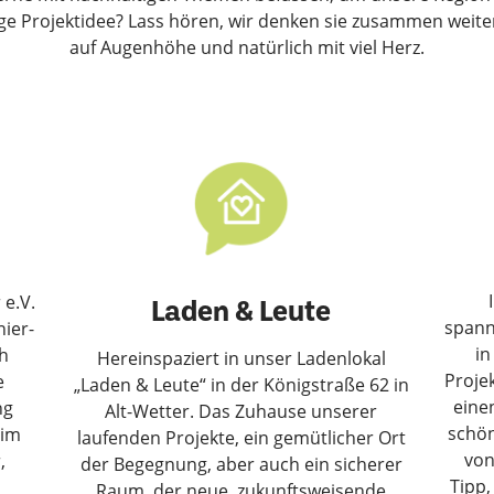
ge Projektidee? Lass hören, wir denken sie zusammen weiter
auf Augenhöhe und natürlich mit viel Herz.
e.V.
Laden & Leute
spann
nier-
in
ch
Hereinspaziert in unser Ladenlokal
Projek
e
„Laden & Leute“ in der Königstraße 62 in
eine
ng
Alt-Wetter. Das Zuhause unserer
schö
 im
laufenden Projekte, ein gemütlicher Ort
von
,
der Begegnung, aber auch ein sicherer
Tipp,
Raum, der neue, zukunftsweisende