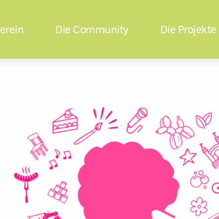
erein
Die Community
Die Projekte